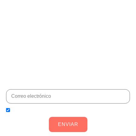
¡No te pierdas ninguna
novedad!
Suscríbete para estar al día de nuevos productos,
regalos, descuentos y mejorar tu calidad de vida con
Aidbones®
He leído y acepto la
política de privacidad
ENVIAR