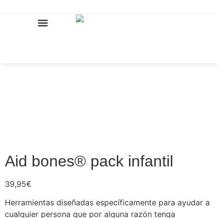
Inicio
/
Niños
/ Aid bones® pack infantil
SOBRE NOSOTROS
Aid bones® pack infantil
39,95
€
Herramientas diseñadas específicamente para ayudar a
cualquier persona que por alguna razón tenga