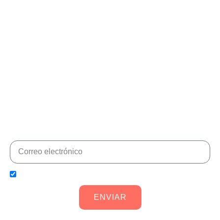
¡No te pierdas ninguna
novedad!
Suscríbete para estar al día de nuevos productos,
regalos, descuentos y mejorar tu calidad de vida con
Aidbones®
He leído y acepto la
política de privacidad
ENVIAR