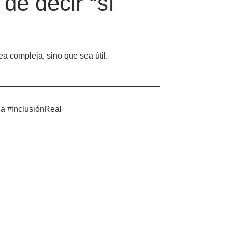
de decir “sí
a compleja, sino que sea útil.
a #InclusiónReal
vedad!