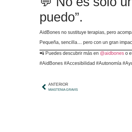
💬 No es solo u
puedo”.
AidBones no sustituye terapias, pero acompa
Pequeña, sencilla… pero con un gran impact
📲 Puedes descubrir más en
@aidbones
o e
#AidBones #Accesibilidad #Autonomía #Ayu
ANTERIOR
MIASTENIA GRAVIS
¡No t