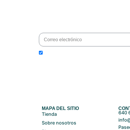
Suscríbete para estar al día de nuevos pr
He leído y acepto la
política de privacida
MAPA DEL SITIO
CON
640 
Tienda
info
Sobre nosotros
Paseo