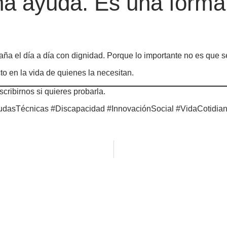
na ayuda. Es una forma 
ña el día a día con dignidad. Porque lo importante no es que se
o en la vida de quienes la necesitan.
scribirnos si quieres probarla.
dasTécnicas #Discapacidad #InnovaciónSocial #VidaCotidian
e pierdas ninguna no