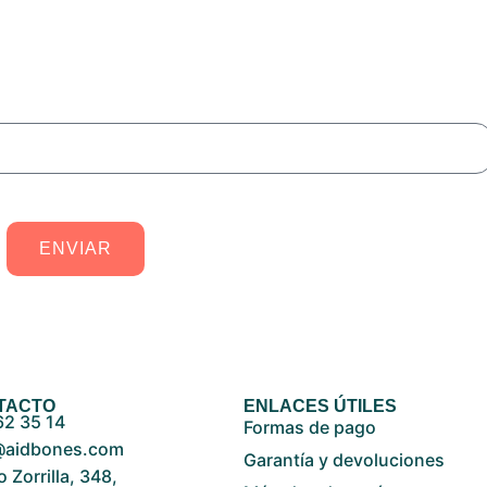
oductos, regalos, descuentos y mejorar tu calidad de vida con
Aidbones®
d
ENVIAR
TACTO
ENLACES ÚTILES
62 35 14
Formas de pago
@aidbones.com
Garantía y devoluciones
 Zorrilla, 348,