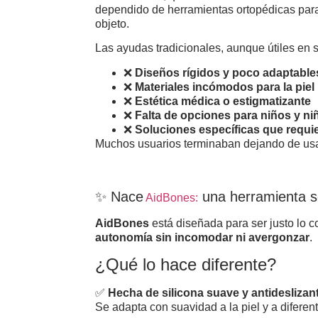
dependido de herramientas ortopédicas para 
objeto.
Las ayudas tradicionales, aunque útiles en 
❌
Diseños rígidos y poco adaptable
❌
Materiales incómodos para la piel
❌
Estética médica o estigmatizante
❌
Falta de opciones para niños y ni
❌
Soluciones específicas que requie
Muchos usuarios terminaban dejando de us
✨ Nace
una herramienta se
AidBones
:
AidBones
está diseñada para ser justo lo c
autonomía sin incomodar ni avergonzar
.
¿Qué lo hace diferente?
✅
Hecha de silicona suave y antideslizan
Se adapta con suavidad a la piel y a diferen